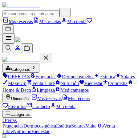
Mis reservas
Mis recetas
Mi cuenta
Categorias
OFERTAS
Fragancias
Dermocosmética
Estética
Solares
Make Up
Venta Libre
Nutrición
Bienestar
Ortopedia
Home & Deco
Limpieza
Medicamentos
Mis reservas
Mis recetas
Ubicación
Favoritos
Contacto
Mi cuenta
Categorías
Ofertas
Fragancias
Dermocosmética
Estética
Solares
Make Up
Venta
Libre
Nutrición
Bienestar