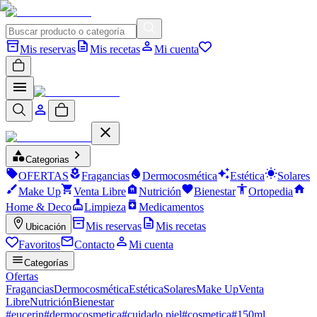
Mis reservas
Mis recetas
Mi cuenta
Categorias
OFERTAS
Fragancias
Dermocosmética
Estética
Solares
Make Up
Venta Libre
Nutrición
Bienestar
Ortopedia
Home & Deco
Limpieza
Medicamentos
Mis reservas
Mis recetas
Ubicación
Favoritos
Contacto
Mi cuenta
Categorías
Ofertas
Fragancias
Dermocosmética
Estética
Solares
Make Up
Venta
Libre
Nutrición
Bienestar
#
eucerin
#
dermocosmetica
#
cuidado piel
#
cosmetica
#
150ml