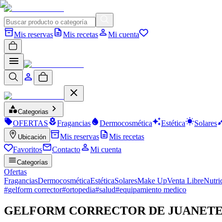
Mis reservas
Mis recetas
Mi cuenta
Categorias
OFERTAS
Fragancias
Dermocosmética
Estética
Solares
Mis reservas
Mis recetas
Ubicación
Favoritos
Contacto
Mi cuenta
Categorías
Ofertas
Fragancias
Dermocosmética
Estética
Solares
Make Up
Venta Libre
Nutri
#
gelform corrector
#
ortopedia
#
salud
#
equipamiento medico
GELFORM CORRECTOR DE JUANETE