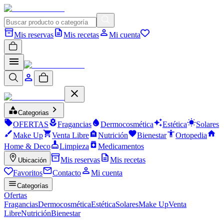
Mis reservas
Mis recetas
Mi cuenta
Categorias
OFERTAS
Fragancias
Dermocosmética
Estética
Solares
Make Up
Venta Libre
Nutrición
Bienestar
Ortopedia
Home & Deco
Limpieza
Medicamentos
Mis reservas
Mis recetas
Ubicación
Favoritos
Contacto
Mi cuenta
Categorías
Ofertas
Fragancias
Dermocosmética
Estética
Solares
Make Up
Venta
Libre
Nutrición
Bienestar