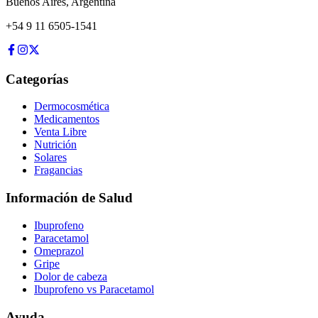
Buenos Aires
,
Argentina
+54 9 11 6505-1541
Categorías
Dermocosmética
Medicamentos
Venta Libre
Nutrición
Solares
Fragancias
Información de Salud
Ibuprofeno
Paracetamol
Omeprazol
Gripe
Dolor de cabeza
Ibuprofeno vs Paracetamol
Ayuda