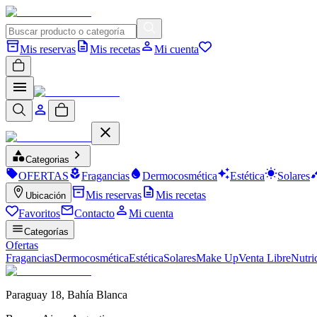
Mis reservas
Mis recetas
Mi cuenta
Categorias
OFERTAS
Fragancias
Dermocosmética
Estética
Solares
Mis reservas
Mis recetas
Ubicación
Favoritos
Contacto
Mi cuenta
Categorías
Ofertas
Fragancias
Dermocosmética
Estética
Solares
Make Up
Venta Libre
Nutri
Paraguay 18
,
Bahía Blanca