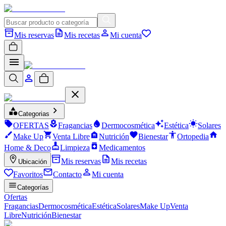
Mis reservas
Mis recetas
Mi cuenta
Categorias
OFERTAS
Fragancias
Dermocosmética
Estética
Solares
Make Up
Venta Libre
Nutrición
Bienestar
Ortopedia
Home & Deco
Limpieza
Medicamentos
Mis reservas
Mis recetas
Ubicación
Favoritos
Contacto
Mi cuenta
Categorías
Ofertas
Fragancias
Dermocosmética
Estética
Solares
Make Up
Venta
Libre
Nutrición
Bienestar