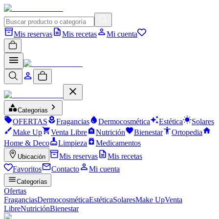
Mis reservas
Mis recetas
Mi cuenta
Categorias
OFERTAS
Fragancias
Dermocosmética
Estética
Solares
Make Up
Venta Libre
Nutrición
Bienestar
Ortopedia
Home & Deco
Limpieza
Medicamentos
Mis reservas
Mis recetas
Ubicación
Favoritos
Contacto
Mi cuenta
Categorías
Ofertas
Fragancias
Dermocosmética
Estética
Solares
Make Up
Venta
Libre
Nutrición
Bienestar