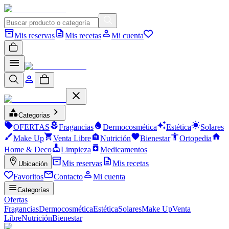
Mis reservas
Mis recetas
Mi cuenta
Categorias
OFERTAS
Fragancias
Dermocosmética
Estética
Solares
Make Up
Venta Libre
Nutrición
Bienestar
Ortopedia
Home & Deco
Limpieza
Medicamentos
Mis reservas
Mis recetas
Ubicación
Favoritos
Contacto
Mi cuenta
Categorías
Ofertas
Fragancias
Dermocosmética
Estética
Solares
Make Up
Venta
Libre
Nutrición
Bienestar